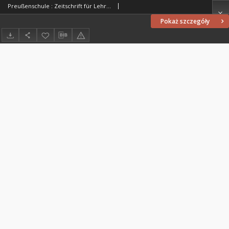
Preußenschule : Zeitschrift für Lehrer und Freunde der Menschenbildung von allen Confessionen : herausgegeben vor Schulmännern in Preußen, 1834, nr 37
Pokaż szczegóły