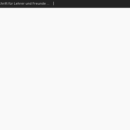
Preußenschule : Zeitschrift für Lehrer und Freunde der Menschenbildung von allen Confessionen : herausgegeben vor Schulmännern in Preußen, 1834, nr 42