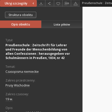
Ukryj szczegóły
Struktura obiektu
Opis obiektu
Lista plików
Tytuł:
Preußenschule : Zeitschrift für Lehrer
und Freunde der Menschenbildung von
allen Confessionen : herausgegeben vor
Schulmännern in Preußen, 1834, nr 42
Temat:
Czasopisma niemieckie
Zakres przestrzenny:
Prusy Wschodnie
Zakres czasowy:
19 w.
Opis: