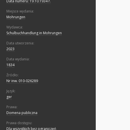
Data numeru: 19.10.1934 r.
Miejsce wydania:
Mohrungen
Wydawca:
Schulbuchhandlung in Mohrungen
Data utworzenia:
2023
Data wydania:
1834
Źródło:
Nr inw. 010-026289
Język:
ger
Prawa:
Domena publiczna
Prawa dostępu:
Dla wszystkich bez ograniczeń