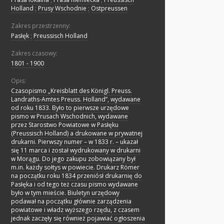
Holland
;
Prusy Wschodnie
;
Ostpreussen
Zakres przestrzenny:
Pasłęk
;
Preussisch Holland
Zakres czasowy:
1801 - 1900
Opis:
Czasopismo „Kreisblatt des Königl. Preuss.
Landraths-Amtes Preuss. Holland”, wydawane
od roku 1833. Było to pierwsze urzędowe
pismo w Prusach Wschodnich, wydawane
przez Starostwo Powiatowe w Pasłęku
(Preussisch Holland) a drukowane w prywatnej
drukarni. Pierwszy numer – w 1833 r. – ukazał
się 11 marca i został wydrukowany w drukarni
w Morągu. Do jego zakupu zobowiązany był
m.in. każdy sołtys w powiecie. Drukarz Römer
na początku roku 1834 przeniósł drukarnię do
Pasłęka i od tego też czasu pismo wydawane
było w tym mieście. Biuletyn urzędowy
podawał na początku głównie zarządzenia
powiatowe i władz wyższego rzędu, z czasem
jednak zaczęły się również pojawiać ogłoszenia