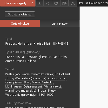
Preuss. Hollander Krei
Ukryj szczegóły
Struktura obiektu
Opis obiektu
Lista plików
Tytuł:
Preuss. Hollander Kreiss Blatt 1847-03-15
Tytuł publikacji grupowej:
1847 Kreisblatt des Königl. Preuss. Landraths-
Amtes Preuss. Holland
Temat:
Pasłęk (woj. warmińsko-mazurskie)
;
Pr. Holland
;
Prusy Wschodnie (prowincja)
;
Czasopisma
;
czasopisma 19 w.
;
Powiat Pasłęcki
;
Mühlhausen (Ostpreussen)
;
Młynary (woj.
warmińsko-mazurskie)
;
Prasa - Prusy
Wschodnie (prowincja) - 1801-1900
Tagi użytkowników:
Prasa lokalna
;
Prasa niemiecka
;
Preussisch