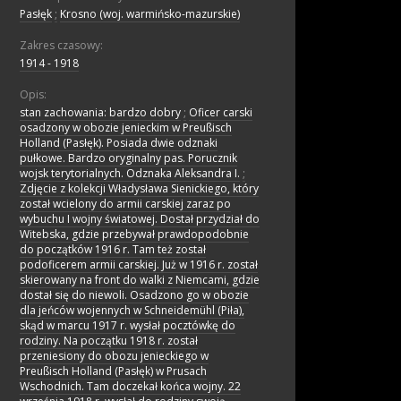
Pasłęk
;
Krosno (woj. warmińsko-mazurskie)
Zakres czasowy:
1914 - 1918
Opis:
stan zachowania: bardzo dobry
;
Oficer carski
osadzony w obozie jenieckim w Preußisch
Holland (Pasłęk). Posiada dwie odznaki
pułkowe. Bardzo oryginalny pas. Porucznik
wojsk terytorialnych. Odznaka Aleksandra I.
;
Zdjęcie z kolekcji Władysława Sienickiego, który
został wcielony do armii carskiej zaraz po
wybuchu I wojny światowej. Dostał przydział do
Witebska, gdzie przebywał prawdopodobnie
do początków 1916 r. Tam też został
podoficerem armii carskiej. Już w 1916 r. został
skierowany na front do walki z Niemcami, gdzie
dostał się do niewoli. Osadzono go w obozie
dla jeńców wojennych w Schneidemühl (Piła),
skąd w marcu 1917 r. wysłał pocztówkę do
rodziny. Na początku 1918 r. został
przeniesiony do obozu jenieckiego w
Preußisch Holland (Pasłęk) w Prusach
Wschodnich. Tam doczekał końca wojny. 22