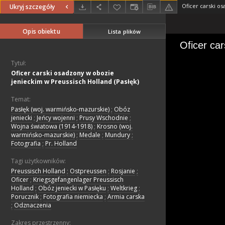
Ukryj szczegóły
Opis obiektu
Lista plików
Tytuł:
Oficer carski osadzony w obozie
jenieckim w Preussisch Holland (Pasłęk)
Temat:
Pasłęk (woj. warmińsko-mazurskie)
;
Obóz
jeniecki
;
Jeńcy wojenni
;
Prusy Wschodnie
;
Wojna światowa (1914-1918)
;
Krosno (woj.
warmińsko-mazurskie)
;
Medale
;
Mundury
;
Fotografia
;
Pr. Holland
Tagi użytkowników:
Preussisch Holland
;
Ostpreussen
;
Rosjanie
;
Oficer
;
Kriegsgefangenlager Preussisch
Holland
;
Obóz jeniecki w Pasłęku
;
Weltkrieg
;
Porucznik
;
Fotografia niemiecka
;
Armia carska
;
Odznaczenia
Zakres przestrzenny: