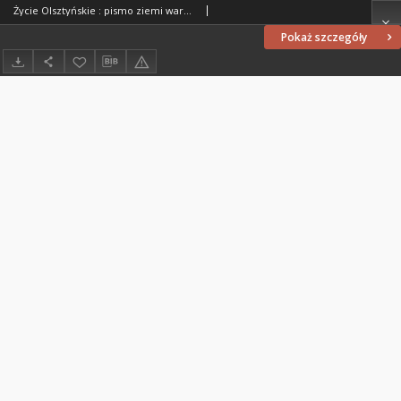
Życie Olsztyńskie : pismo ziemi warmińsko-mazurskiej, 1952, nr 9
Pokaż szczegóły