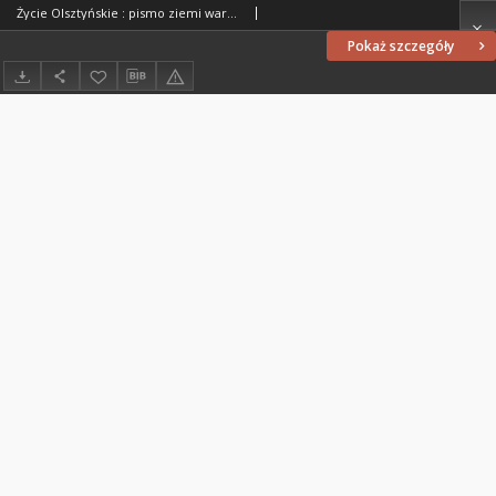
Życie Olsztyńskie : pismo ziemi warmińsko-mazurskiej, 1952, nr 29
Pokaż szczegóły