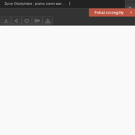
Życie Olsztyńskie : pismo ziemi warmińsko-mazurskiej, 1952, nr 31
Pokaż szczegóły