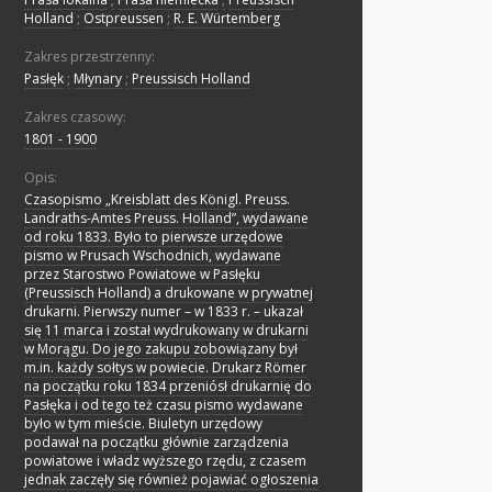
Holland
;
Ostpreussen
;
R. E. Würtemberg
Zakres przestrzenny:
Pasłęk
;
Młynary
;
Preussisch Holland
Zakres czasowy:
1801 - 1900
Opis:
Czasopismo „Kreisblatt des Königl. Preuss.
Landraths-Amtes Preuss. Holland”, wydawane
od roku 1833. Było to pierwsze urzędowe
pismo w Prusach Wschodnich, wydawane
przez Starostwo Powiatowe w Pasłęku
(Preussisch Holland) a drukowane w prywatnej
drukarni. Pierwszy numer – w 1833 r. – ukazał
się 11 marca i został wydrukowany w drukarni
w Morągu. Do jego zakupu zobowiązany był
m.in. każdy sołtys w powiecie. Drukarz Römer
na początku roku 1834 przeniósł drukarnię do
Pasłęka i od tego też czasu pismo wydawane
było w tym mieście. Biuletyn urzędowy
podawał na początku głównie zarządzenia
powiatowe i władz wyższego rzędu, z czasem
jednak zaczęły się również pojawiać ogłoszenia