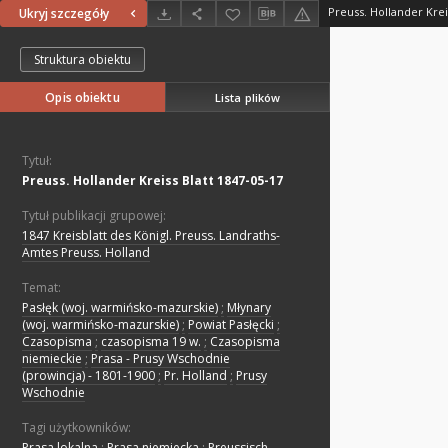
Preuss. Hollander Krei
Ukryj szczegóły
Struktura obiektu
Opis obiektu
Lista plików
Tytuł:
Preuss. Hollander Kreiss Blatt 1847-05-17
Tytuł publikacji grupowej:
1847 Kreisblatt des Königl. Preuss. Landraths-
Amtes Preuss. Holland
Temat:
Pasłęk (woj. warmińsko-mazurskie)
;
Młynary
(woj. warmińsko-mazurskie)
;
Powiat Pasłęcki
;
Czasopisma
;
czasopisma 19 w.
;
Czasopisma
niemieckie
;
Prasa - Prusy Wschodnie
(prowincja) - 1801-1900
;
Pr. Holland
;
Prusy
Wschodnie
Tagi użytkowników:
Prasa lokalna
;
Prasa niemiecka
;
Preussisch