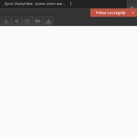
Życie Olsztyńskie : pismo ziemi warmińsko-mazurskiej, 1952, nr 37
Pokaż szczegóły