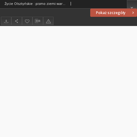
Życie Olsztyńskie : pismo ziemi warmińsko-mazurskiej, 1952, nr 39
Pokaż szczegóły