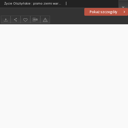
Życie Olsztyńskie : pismo ziemi warmińsko-mazurskiej, 1952, nr 40
Pokaż szczegóły