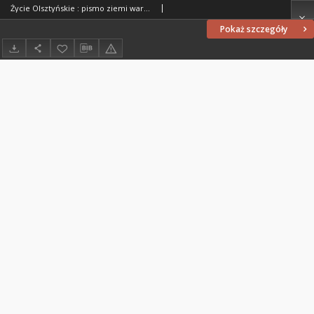
Życie Olsztyńskie : pismo ziemi warmińsko-mazurskiej, 1952, nr 108
Pokaż szczegóły