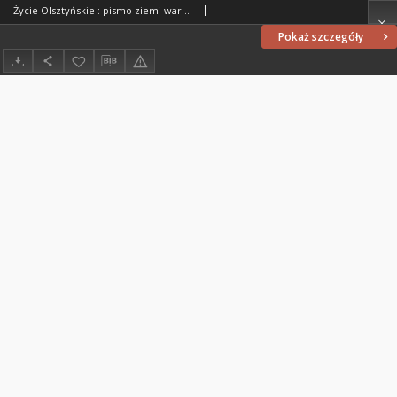
Życie Olsztyńskie : pismo ziemi warmińsko-mazurskiej, 1952, nr 112
Pokaż szczegóły