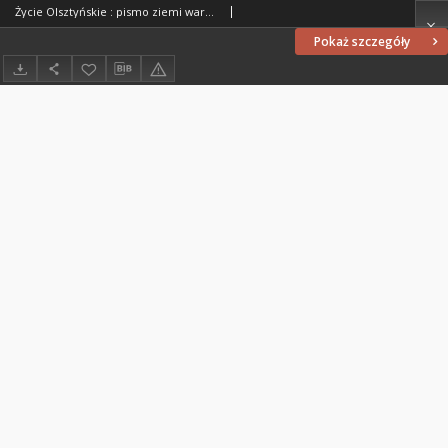
Życie Olsztyńskie : pismo ziemi warmińsko-mazurskiej, 1952, nr 113
Pokaż szczegóły