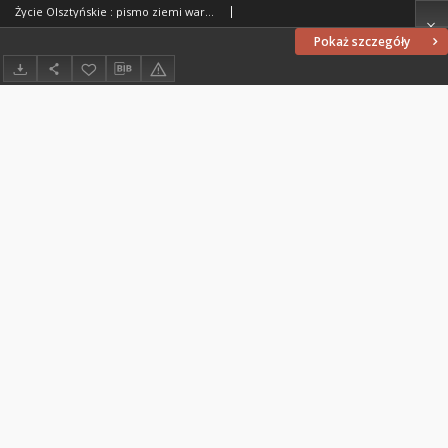
Życie Olsztyńskie : pismo ziemi warmińsko-mazurskiej, 1954, nr 4
Pokaż szczegóły