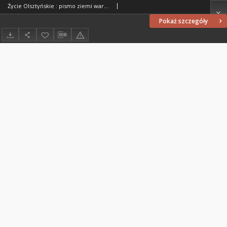
Życie Olsztyńskie : pismo ziemi warmińsko-mazurskiej, 1954, nr 8
Pokaż szczegóły