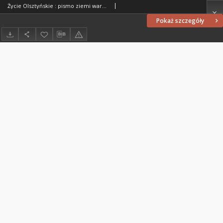
Życie Olsztyńskie : pismo ziemi warmińsko-mazurskiej, 1954, nr 9
Pokaż szczegóły