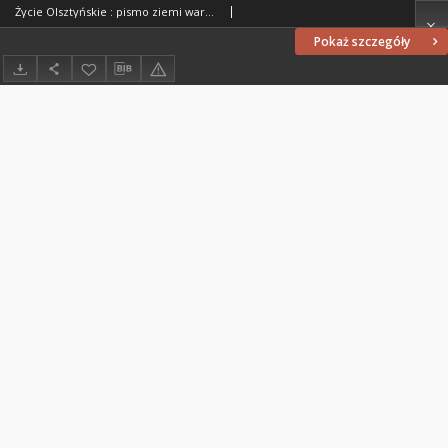
Życie Olsztyńskie : pismo ziemi warmińsko-mazurskiej, 1954, nr 10
Pokaż szczegóły