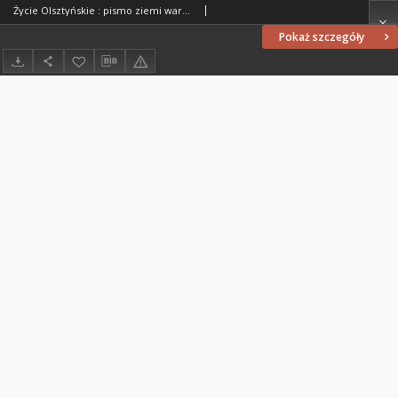
Życie Olsztyńskie : pismo ziemi warmińsko-mazurskiej, 1954, nr 14
Pokaż szczegóły