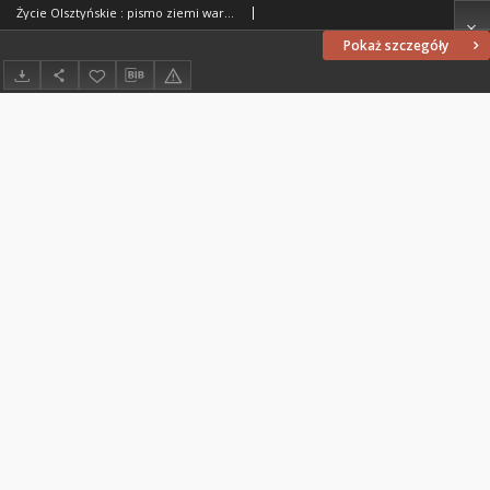
Życie Olsztyńskie : pismo ziemi warmińsko-mazurskiej, 1954, nr 15
Pokaż szczegóły