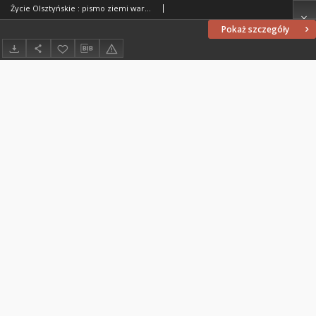
Życie Olsztyńskie : pismo ziemi warmińsko-mazurskiej, 1954, nr 18
Pokaż szczegóły