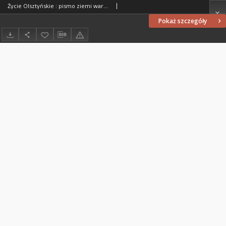
Życie Olsztyńskie : pismo ziemi warmińsko-mazurskiej, 1952, nr 43
Pokaż szczegóły