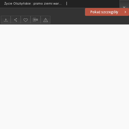
Życie Olsztyńskie : pismo ziemi warmińsko-mazurskiej, 1952, nr 47
Pokaż szczegóły