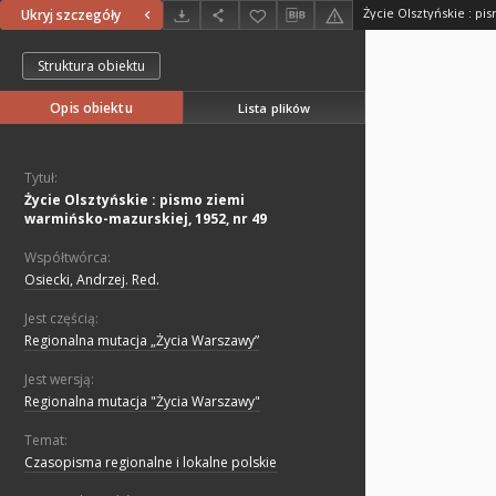
Ukryj szczegóły
Struktura obiektu
Opis obiektu
Lista plików
Tytuł:
Życie Olsztyńskie : pismo ziemi
warmińsko-mazurskiej, 1952, nr 49
Współtwórca:
Osiecki, Andrzej. Red.
Jest częścią:
Regionalna mutacja „Życia Warszawy”
Jest wersją:
Regionalna mutacja "Życia Warszawy"
Temat:
Czasopisma regionalne i lokalne polskie