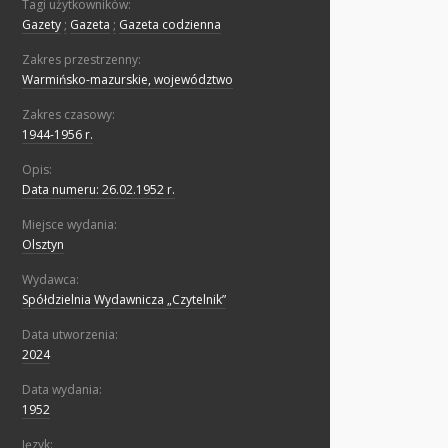
Tagi użytkowników:
Gazety
;
Gazeta
;
Gazeta codzienna
Zakres przestrzenny:
Warmińsko-mazurskie, województwo
Zakres czasowy:
1944-1956 r.
Opis:
Data numeru: 26.02.1952 r.
Miejsce wydania:
Olsztyn
Wydawca:
Spółdzielnia Wydawnicza „Czytelnik”
Data utworzenia:
2024
Data wydania:
1952
Język: