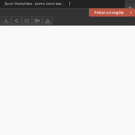
Życie Olsztyńskie : pismo ziemi warmińsko-mazurskiej, 1952, nr 50
Pokaż szczegóły