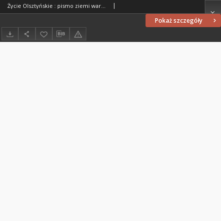
Życie Olsztyńskie : pismo ziemi warmińsko-mazurskiej, 1952, nr 52
Pokaż szczegóły