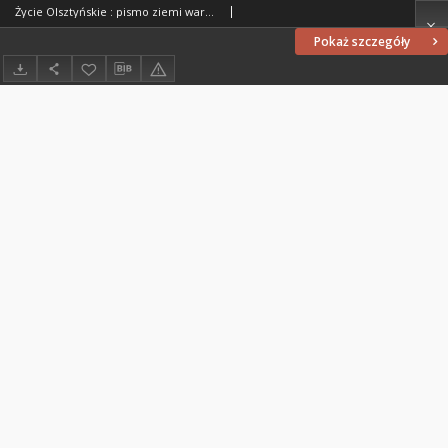
Życie Olsztyńskie : pismo ziemi warmińsko-mazurskiej, 1952, nr 54
Pokaż szczegóły