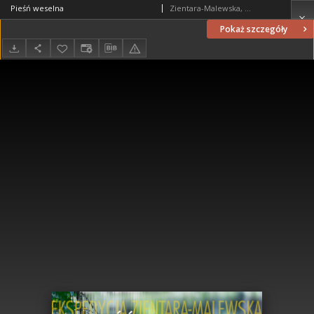
Pieśń weselna
Zientara-Malewska, Maria (1894-1984)
Pokaż szczegóły