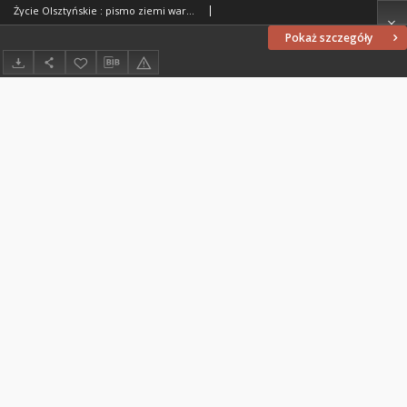
Życie Olsztyńskie : pismo ziemi warmińsko-mazurskiej, 1952, nr 61
Pokaż szczegóły