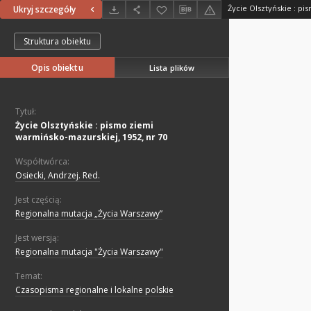
Ukryj szczegóły
Struktura obiektu
Opis obiektu
Lista plików
Tytuł:
Życie Olsztyńskie : pismo ziemi
warmińsko-mazurskiej, 1952, nr 70
Współtwórca:
Osiecki, Andrzej. Red.
Jest częścią:
Regionalna mutacja „Życia Warszawy”
Jest wersją:
Regionalna mutacja "Życia Warszawy"
Temat:
Czasopisma regionalne i lokalne polskie