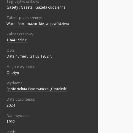
Tagi użytkowników:
Gazety
;
Gazeta
;
Gazeta codzienna
Zakres przestrzenny:
Warmińsko-mazurskie, województwo
Zakres czasowy:
1944-1956 r.
Opis:
Data numeru: 21.03.1952 r.
Miejsce wydania:
Olsztyn
Wydawca:
Spółdzielnia Wydawnicza „Czytelnik”
Data utworzenia:
2024
Data wydania:
1952
Język: