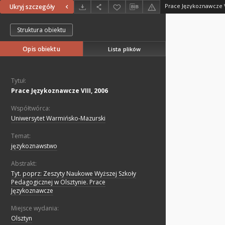
Prace Językoznawcze V
Ukryj szczegóły
Struktura obiektu
Opis obiektu
Lista plików
Tytuł:
Prace Językoznawcze VIII, 2006
Współtwórca:
Uniwersytet Warmińsko-Mazurski
Temat:
językoznawstwo
Abstrakt:
Tyt. poprz: Zeszyty Naukowe Wyższej Szkoły
Pedagogicznej w Olsztynie. Prace
Językoznawcze
Miejsce wydania:
Olsztyn