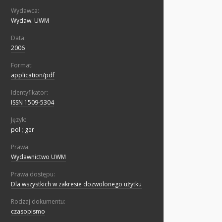
Wydawca:
Wydaw. UWM
Data:
2006
Format:
application/pdf
Identyfikator:
ISSN 1509-5304
Język:
pol
;
ger
Prawa:
Wydawnictwo UWM
Prawa dostępu:
Dla wszystkich w zakresie dozwolonego użytku
Rodzaj dokumentu:
czasopismo