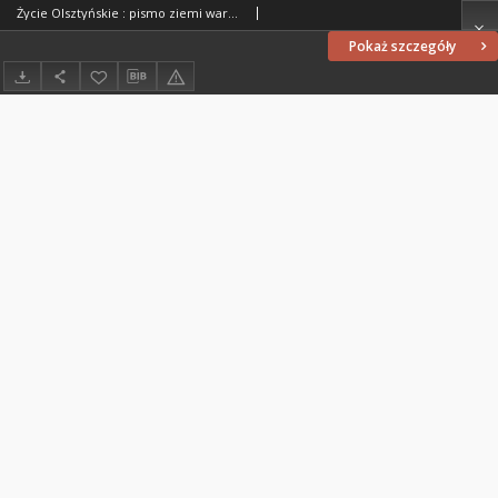
Życie Olsztyńskie : pismo ziemi warmińsko-mazurskiej, 1954, nr 25
Pokaż szczegóły