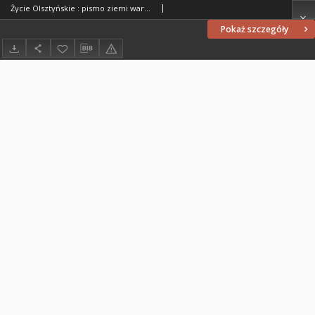
Życie Olsztyńskie : pismo ziemi warmińsko-mazurskiej, 1954, nr 28
Pokaż szczegóły