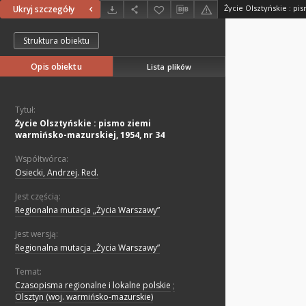
Ukryj szczegóły
Struktura obiektu
Opis obiektu
Lista plików
Tytuł:
Życie Olsztyńskie : pismo ziemi
warmińsko-mazurskiej, 1954, nr 34
Współtwórca:
Osiecki, Andrzej. Red.
Jest częścią:
Regionalna mutacja „Życia Warszawy”
Jest wersją:
Regionalna mutacja „Życia Warszawy”
Temat:
Czasopisma regionalne i lokalne polskie
;
Olsztyn (woj. warmińsko-mazurskie)