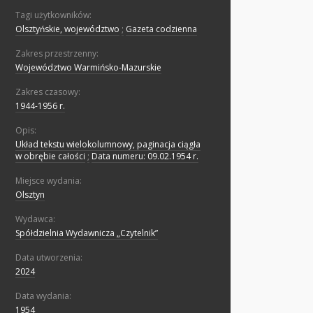
Tagi użytkowników:
Olsztyńskie, województwo
;
Gazeta codzienna
Zakres przestrzenny:
Województwo Warmińsko-Mazurskie
Zakres czasowy:
1944-1956 r.
Opis:
Układ tekstu wielokolumnowy, paginacja ciągła
w obrębie całości
;
Data numeru: 09.02.1954 r.
Miejsce wydania:
Olsztyn
Wydawca:
Spółdzielnia Wydawnicza „Czytelnik”
Data utworzenia:
2024
Data wydania:
1954