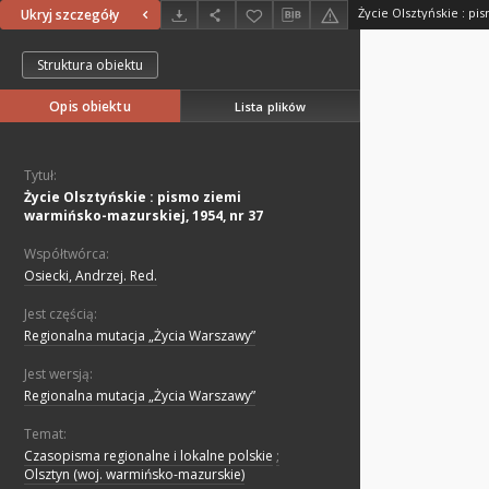
Ukryj szczegóły
Struktura obiektu
Opis obiektu
Lista plików
Tytuł:
Życie Olsztyńskie : pismo ziemi
warmińsko-mazurskiej, 1954, nr 37
Współtwórca:
Osiecki, Andrzej. Red.
Jest częścią:
Regionalna mutacja „Życia Warszawy”
Jest wersją:
Regionalna mutacja „Życia Warszawy”
Temat:
Czasopisma regionalne i lokalne polskie
;
Olsztyn (woj. warmińsko-mazurskie)