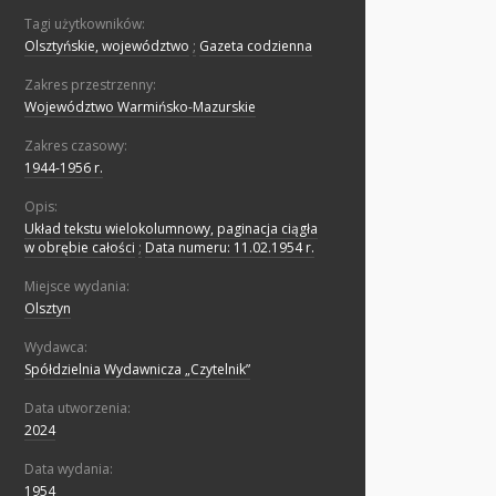
Tagi użytkowników:
Olsztyńskie, województwo
;
Gazeta codzienna
Zakres przestrzenny:
Województwo Warmińsko-Mazurskie
Zakres czasowy:
1944-1956 r.
Opis:
Układ tekstu wielokolumnowy, paginacja ciągła
w obrębie całości
;
Data numeru: 11.02.1954 r.
Miejsce wydania:
Olsztyn
Wydawca:
Spółdzielnia Wydawnicza „Czytelnik”
Data utworzenia:
2024
Data wydania:
1954