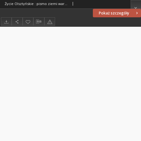
Życie Olsztyńskie : pismo ziemi warmińsko-mazurskiej, 1954, nr 38
Pokaż szczegóły