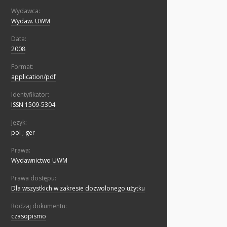
Wydawca:
Wydaw. UWM
Data:
2008
Format:
application/pdf
Identyfikator:
ISSN 1509-5304
Język:
pol
;
ger
Prawa:
Wydawnictwo UWM
Prawa dostępu:
Dla wszystkich w zakresie dozwolonego użytku
Rodzaj dokumentu:
czasopismo