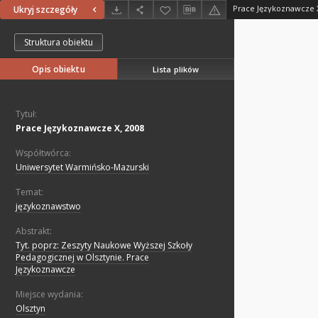
Prace Językoznawcze X
Ukryj szczegóły
Struktura obiektu
Opis obiektu
Lista plików
Tytuł:
Prace Językoznawcze X, 2008
Współtwórca:
Uniwersytet Warmińsko-Mazurski
Temat:
językoznawstwo
Abstrakt:
Tyt. poprz: Zeszyty Naukowe Wyższej Szkoły
Pedagogicznej w Olsztynie. Prace
Językoznawcze
Miejsce wydania:
Olsztyn