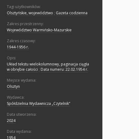
Tagi użytkowników:
Olsztyńskie, województwo
;
Gazeta codzienna
Zakres przestrzenny:
Województwo Warmińsko-Mazurskie
Zakres czasowy:
1944-1956 r.
Opis:
Układ tekstu wielokolumnowy, paginacja ciągła
w obrębie całości
;
Data numeru: 22.02.1954 r.
Miejsce wydania:
Olsztyn
Wydawca:
Spółdzielnia Wydawnicza „Czytelnik”
Data utworzenia:
2024
Data wydania:
1954