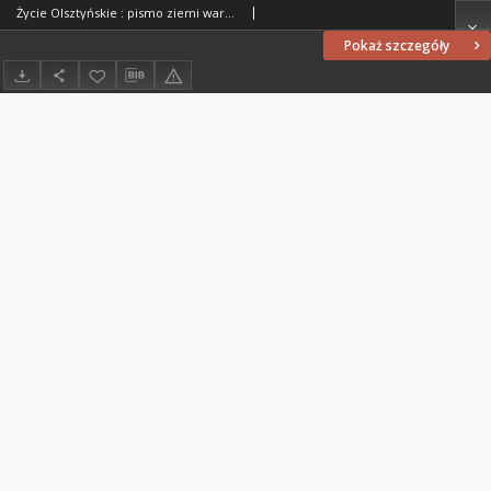
Życie Olsztyńskie : pismo ziemi warmińsko-mazurskiej, 1954, nr 47
Pokaż szczegóły