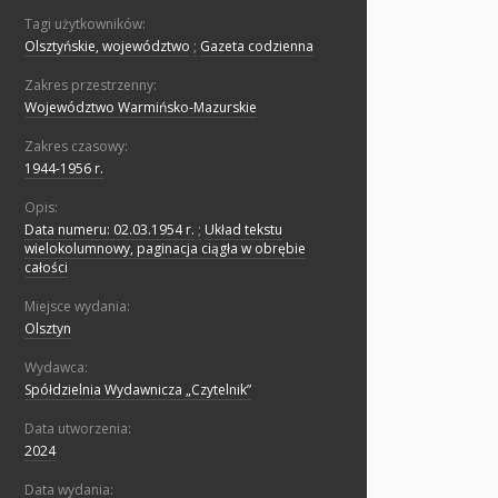
Tagi użytkowników:
Olsztyńskie, województwo
;
Gazeta codzienna
Zakres przestrzenny:
Województwo Warmińsko-Mazurskie
Zakres czasowy:
1944-1956 r.
Opis:
Data numeru: 02.03.1954 r.
;
Układ tekstu
wielokolumnowy, paginacja ciągła w obrębie
całości
Miejsce wydania:
Olsztyn
Wydawca:
Spółdzielnia Wydawnicza „Czytelnik”
Data utworzenia:
2024
Data wydania: