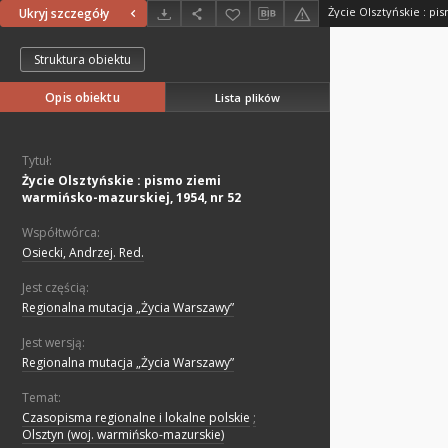
Ukryj szczegóły
Struktura obiektu
Opis obiektu
Lista plików
Tytuł:
Życie Olsztyńskie : pismo ziemi
warmińsko-mazurskiej, 1954, nr 52
Współtwórca:
Osiecki, Andrzej. Red.
Jest częścią:
Regionalna mutacja „Życia Warszawy”
Jest wersją:
Regionalna mutacja „Życia Warszawy”
Temat:
Czasopisma regionalne i lokalne polskie
;
Olsztyn (woj. warmińsko-mazurskie)