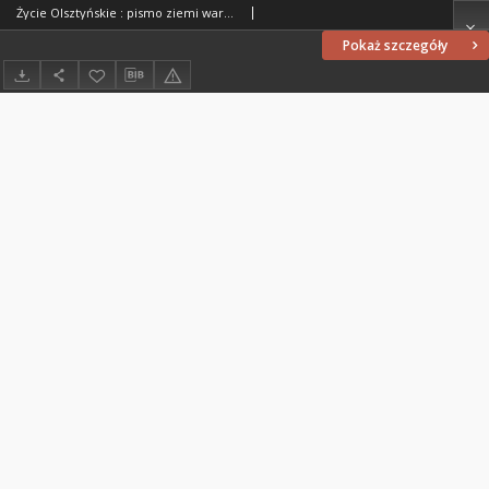
Życie Olsztyńskie : pismo ziemi warmińsko-mazurskiej, 1954, nr 63
Pokaż szczegóły