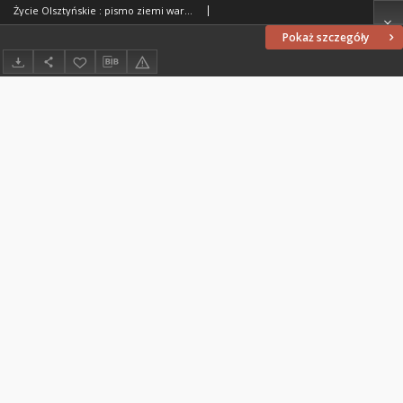
Życie Olsztyńskie : pismo ziemi warmińsko-mazurskiej, 1954, nr 64
Pokaż szczegóły