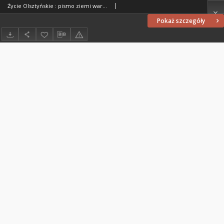
Życie Olsztyńskie : pismo ziemi warmińsko-mazurskiej, 1954, nr 71
Pokaż szczegóły