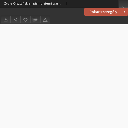
Życie Olsztyńskie : pismo ziemi warmińsko-mazurskiej, 1954, nr 76
Pokaż szczegóły