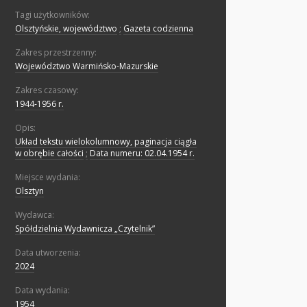
Tagi użytkowników:
Olsztyńskie, województwo
;
Gazeta codzienna
Zakres przestrzenny:
Województwo Warmińsko-Mazurskie
Zakres czasowy:
1944-1956 r.
Opis:
Układ tekstu wielokolumnowy, paginacja ciągła
w obrębie całości
;
Data numeru: 02.04.1954 r.
Miejsce wydania:
Olsztyn
Wydawca:
Spółdzielnia Wydawnicza „Czytelnik”
Data utworzenia:
2024
Data wydania:
1954