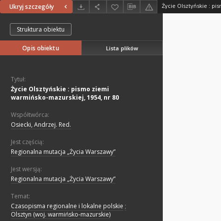
Ukryj szczegóły
Struktura obiektu
Opis obiektu
Lista plików
Tytuł:
Życie Olsztyńskie : pismo ziemi
warmińsko-mazurskiej, 1954, nr 80
Współtwórca:
Osiecki, Andrzej. Red.
Jest częścią:
Regionalna mutacja „Życia Warszawy”
Jest wersją:
Regionalna mutacja „Życia Warszawy”
Temat:
Czasopisma regionalne i lokalne polskie
;
Olsztyn (woj. warmińsko-mazurskie)