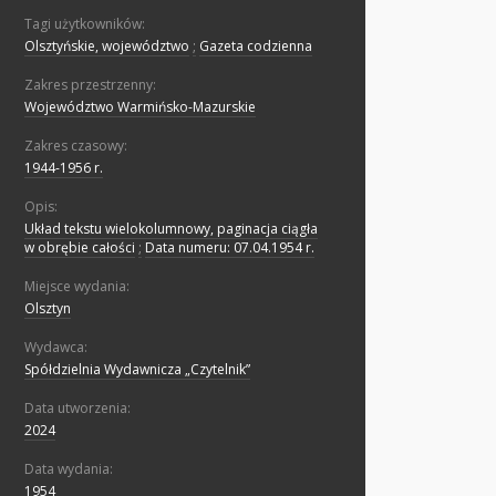
Tagi użytkowników:
Olsztyńskie, województwo
;
Gazeta codzienna
Zakres przestrzenny:
Województwo Warmińsko-Mazurskie
Zakres czasowy:
1944-1956 r.
Opis:
Układ tekstu wielokolumnowy, paginacja ciągła
w obrębie całości
;
Data numeru: 07.04.1954 r.
Miejsce wydania:
Olsztyn
Wydawca:
Spółdzielnia Wydawnicza „Czytelnik”
Data utworzenia:
2024
Data wydania:
1954