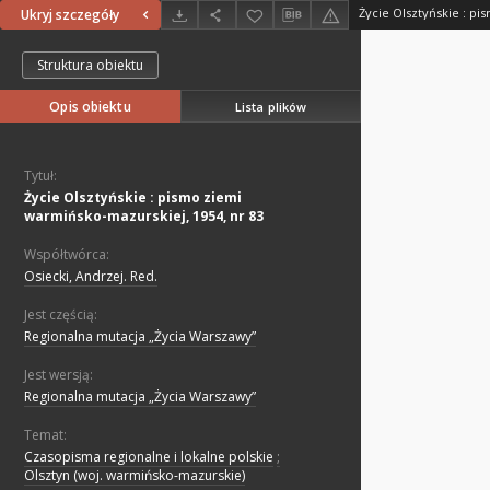
Ukryj szczegóły
Struktura obiektu
Opis obiektu
Lista plików
Tytuł:
Życie Olsztyńskie : pismo ziemi
warmińsko-mazurskiej, 1954, nr 83
Współtwórca:
Osiecki, Andrzej. Red.
Jest częścią:
Regionalna mutacja „Życia Warszawy”
Jest wersją:
Regionalna mutacja „Życia Warszawy”
Temat:
Czasopisma regionalne i lokalne polskie
;
Olsztyn (woj. warmińsko-mazurskie)