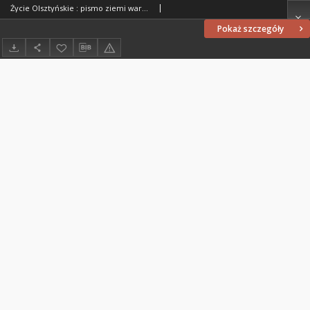
Życie Olsztyńskie : pismo ziemi warmińsko-mazurskiej, 1954, nr 89
Pokaż szczegóły