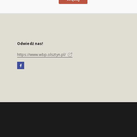
Odwiedź nas!
https://www.wbp.olsztyn.pl/