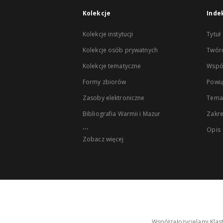
Kolekcje
Inde
Kolekcje instytucji
Tytuł
Kolekcje osób prywatnych
Twór
Kolekcje tematyczne
Wspó
Formy zbiorów
Powią
Zasoby elektroniczne
Tema
Bibliografia Warmii i Mazur
Zakr
...
Opis
Zobacz więcej
Współzałożycielami Klas