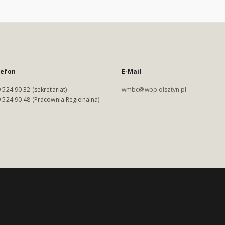
lefon
E-Mail
 524 90 32 (sekretariat)
wmbc@wbp.olsztyn.pl
 524 90 48 (Pracownia Regionalna)