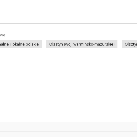
owe:
lne i lokalne polskie
Olsztyn (woj. warmińsko-mazurskie)
Olszty