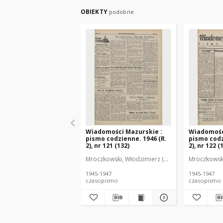
OBIEKTY
podobne
Wiadomości Mazurskie :
Wiadomośc
pismo codzienne. 1946 (R.
pismo codz
2), nr 121 (132)
2), nr 122 (
Mroczkowski, Włodzimierz (1902-1971). Redakto
Mroczkowski
1945-1947
1945-1947
czasopismo
czasopismo