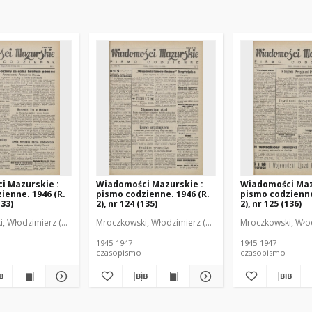
i Mazurskie :
Wiadomości Mazurskie :
Wiadomości Maz
ienne. 1946 (R.
pismo codzienne. 1946 (R.
pismo codzienne
133)
2), nr 124 (135)
2), nr 125 (136)
r
, Włodzimierz (1902-1971). Redaktor
Mroczkowski, Włodzimierz (1902-1971). Redaktor
Mroczkowski, Włod
1945-1947
1945-1947
czasopismo
czasopismo