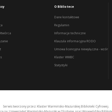
ksy
O Bibliotece
Dane kontaktowe
ca
Regulamin
łtwórca
Informacje techniczne
zanie
Klauzula informacyjna RODO
t
Umowa licencyjna niewyłączna - wzór
es
Klaster WMBC
Statystyki
Serwis tworzony przez: Klaster Warmińsko-Mazurskiej Biblioteki Cyfrowej.
tra są: Uniwersytet Warmińsko-Mazurski w Olsztynie oraz Wojewódzka Bibliote