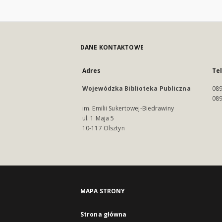
DANE KONTAKTOWE
Adres
Te
Wojewódzka Biblioteka Publiczna
089
089
im. Emilii Sukertowej-Biedrawiny
ul. 1 Maja 5
10-117 Olsztyn
MAPA STRONY
Strona główna