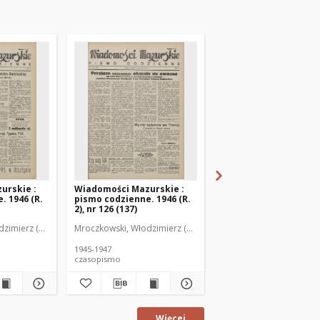
urskie :
Wiadomości Mazurskie :
Wiadomości Mazurski
. 1946 (R.
pismo codzienne. 1946 (R.
pismo codzienne. 1946
2), nr 126 (137)
2), nr 127 (138)
zimierz (1902-1971). Redaktor
Mroczkowski, Włodzimierz (1902-1971). Redaktor
Mroczkowski, Włodzimie
1945-1947
1945-1947
czasopismo
czasopismo
Więcej