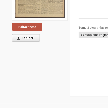
Pokaż treść
Temat i słowa klucz
Czasopisma regiona
Pobierz