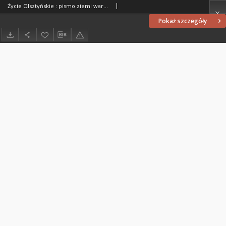
Życie Olsztyńskie : pismo ziemi warmińsko-mazurskiej, 1954, nr 105
Pokaż szczegóły