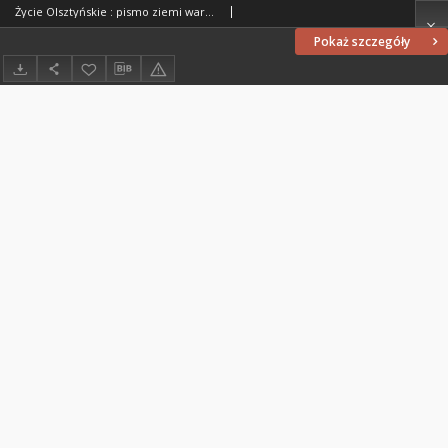
Życie Olsztyńskie : pismo ziemi warmińsko-mazurskiej, 1954, nr 111
Pokaż szczegóły